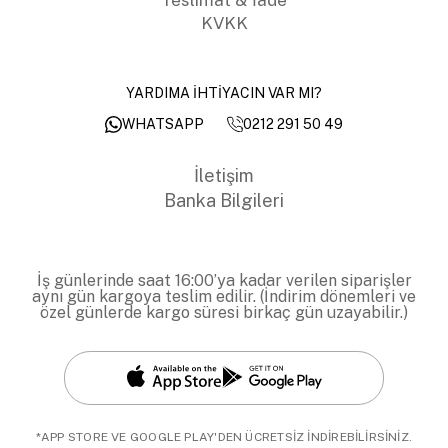
KVKK
YARDIMA İHTİYACIN VAR MI?
0212 291 50 49
WHATSAPP
İletişim
Banka Bilgileri
İş günlerinde saat 16:00’ya kadar verilen siparişler
aynı gün kargoya teslim edilir. (İndirim dönemleri ve
özel günlerde kargo süresi birkaç gün uzayabilir.)
*APP STORE VE GOOGLE PLAY'DEN ÜCRETSİZ İNDİREBİLİRSİNİZ.