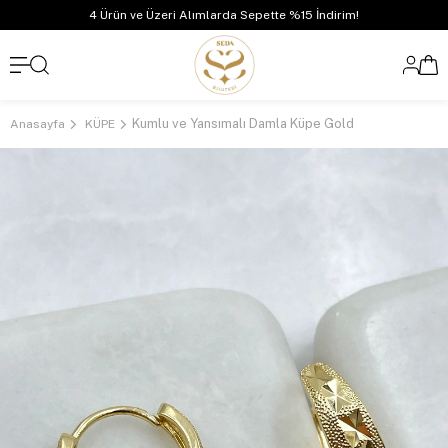
4 Ürün ve Üzeri Alımlarda Sepette %15 İndirim!
Kumlu ve Yansımalı Damla Küpe Gold
Anasayfa
KÜPE