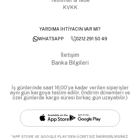
KVKK
YARDIMA İHTİYACIN VAR MI?
0212 291 50 49
WHATSAPP
İletişim
Banka Bilgileri
İş günlerinde saat 16:00’ya kadar verilen siparişler
aynı gün kargoya teslim edilir. (İndirim dönemleri ve
özel günlerde kargo süresi birkaç gün uzayabilir.)
*APP STORE VE GOOGLE PLAY'DEN ÜCRETSİZ İNDİREBİLİRSİNİZ.