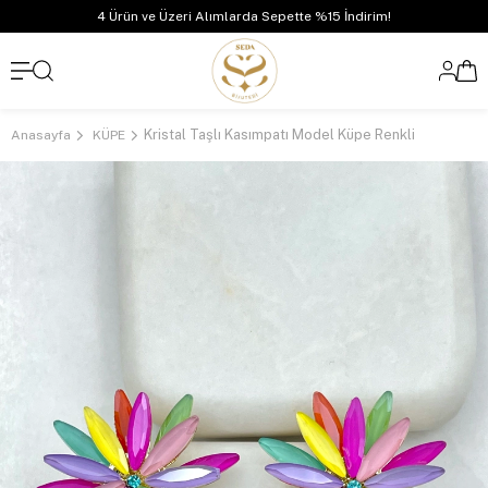
4 Ürün ve Üzeri Alımlarda Sepette %15 İndirim!
Kristal Taşlı Kasımpatı Model Küpe Renkli
Anasayfa
KÜPE