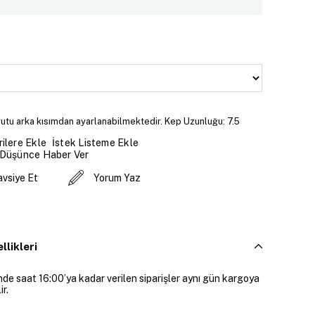
tu arka kısımdan ayarlanabilmektedir. Kep Uzunluğu: 7.5
İstek Listeme Ekle
ilere Ekle
 Düşünce Haber Ver
avsiye Et
Yorum Yaz
llikleri
inde saat 16:00’ya kadar verilen siparişler aynı gün kargoya
ir.