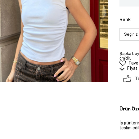
Renk
Şapka boyu
cm'dir.
Favor
Fiyat
T
Ürün Öze
İş günler
teslim edil