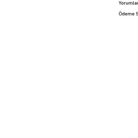
Yorumla
Ödeme S