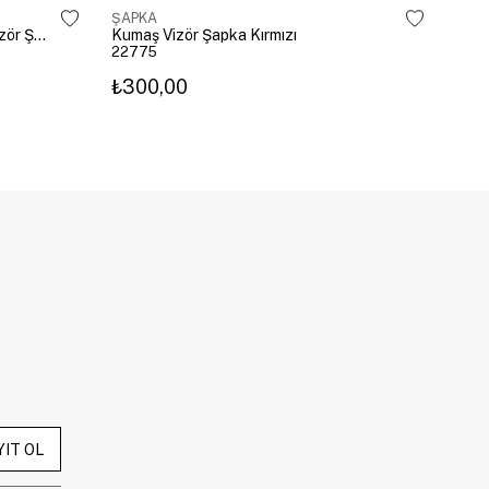
ŞAPKA
ŞAP
Leopar Kenarlı Üstü Açık Hasır Vizör Şapka Kahve
Kumaş Vizör Şapka Kırmızı
Kira
22775
238
₺300,00
₺62
YIT OL