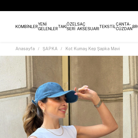
YENİ
ÖZEL
SAÇ
ÇANTA-
KOMBİNLER
TAKI
TEKSTİL
BR
GELENLER
SERİ
AKSESUARI
CÜZDAN
Anasayfa
ŞAPKA
Kot Kumaş Kep Şapka Mavi