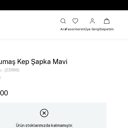
Ara
Favorilerim
Üye Girişi
Sepetim
umaş Kep Şapka Mavi
u
(23986)
,00
Ürün stoklarımızda kalmamıştır.