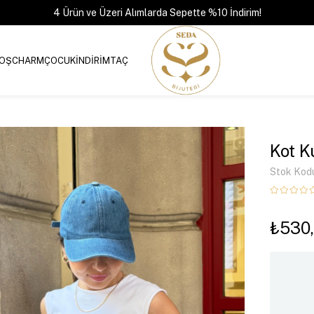
4 Ürün ve Üzeri Alımlarda Sepette %10 İndirim!
OŞ
CHARM
ÇOCUK
İNDİRİM
TAÇ
Kot K
Stok Kod
₺530