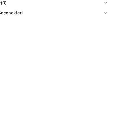
r
(0)
eçenekleri