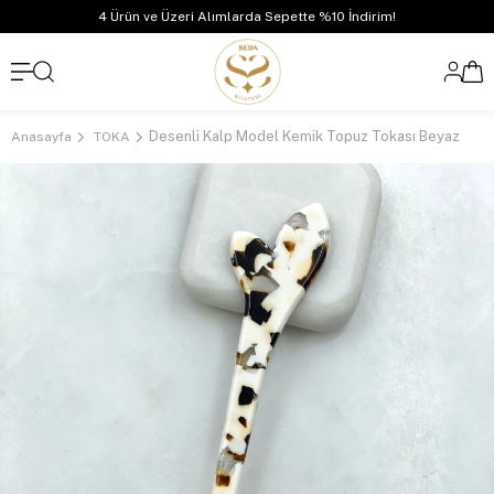
4 Ürün ve Üzeri Alımlarda Sepette %10 İndirim!
Desenli Kalp Model Kemik Topuz Tokası Beyaz
Anasayfa
TOKA