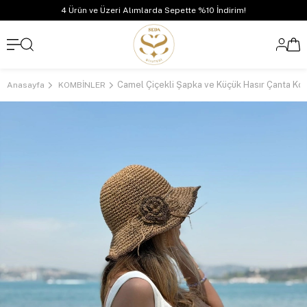
4 Ürün ve Üzeri Alımlarda Sepette %10 İndirim!
Camel Çiçekli Şapka ve Küçük Hasır Çanta Ko
Anasayfa
KOMBİNLER