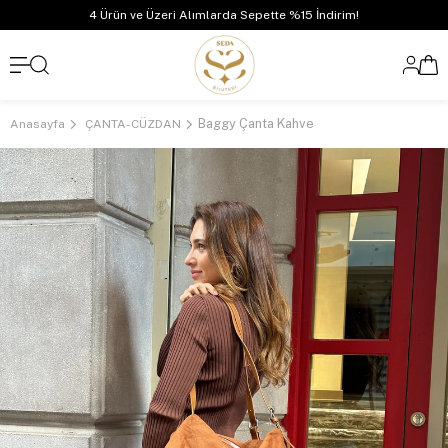
4 Ürün ve Üzeri Alımlarda Sepette %15 İndirim!
Baggy Çanta Kahve
Anasayfa
ÇANTA-CÜZDAN