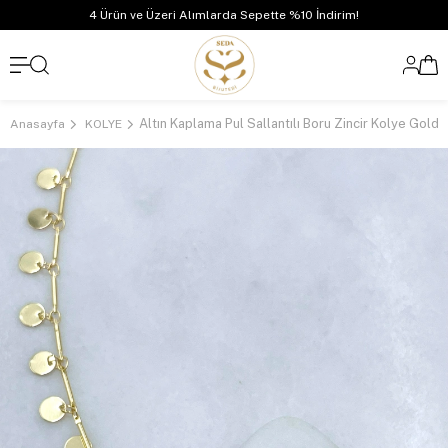
4 Ürün ve Üzeri Alımlarda Sepette %10 İndirim!
Altın Kaplama Pul Sallantılı Boru Zincir Kolye Gold
Anasayfa
KOLYE