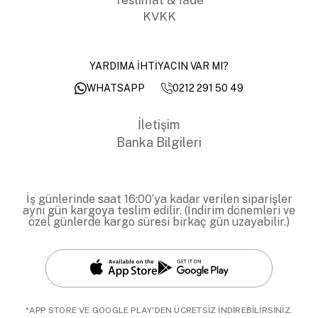
KVKK
YARDIMA İHTİYACIN VAR MI?
0212 291 50 49
WHATSAPP
İletişim
Banka Bilgileri
İş günlerinde saat 16:00’ya kadar verilen siparişler
aynı gün kargoya teslim edilir. (İndirim dönemleri ve
özel günlerde kargo süresi birkaç gün uzayabilir.)
*APP STORE VE GOOGLE PLAY'DEN ÜCRETSİZ İNDİREBİLİRSİNİZ.