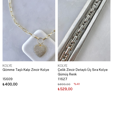
KOLYE
KOLYE
Gömme Taşlı Kalp Zincir Kolye
Çelik Zincir Detaylı Üç Sıra Kolye
Gümüş Renk
15609
11627
₺400,00
%41
₺899,00
₺529,00