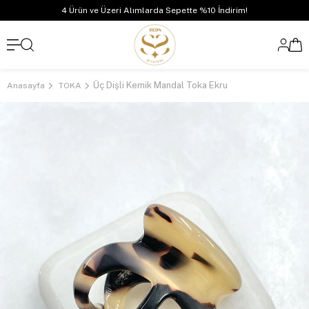
4 Ürün ve Üzeri Alımlarda Sepette %10 İndirim!
Üç Dişli Kemik Mandal Toka Ekru
Anasayfa
TOKA