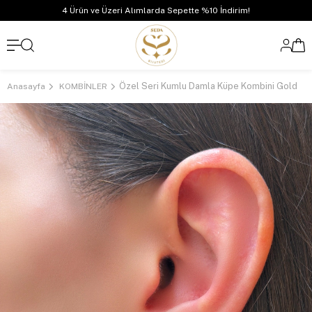
4 Ürün ve Üzeri Alımlarda Sepette %10 İndirim!
Özel Seri Kumlu Damla Küpe Kombini Gold
Anasayfa
KOMBİNLER