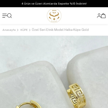
4 Ürün ve Üzeri Alımlarda Sepette %15 İndirim!
Özel Seri Etnik Model Halka Küpe Gold
Anasayfa
KÜPE