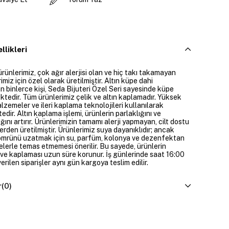
llikleri
ürünlerimiz, çok ağır alerjisi olan ve hiç takı takamayan
imiz için özel olarak üretilmiştir. Altın küpe dahi
 binlerce kişi, Seda Bijuteri Özel Seri sayesinde küpe
ktedir. Tüm ürünlerimiz çelik ve altın kaplamadır. Yüksek
alzemeler ve ileri kaplama teknolojileri kullanılarak
edir. Altın kaplama işlemi, ürünlerin parlaklığını ve
ığını artırır. Ürünlerimizin tamamı alerji yapmayan, cilt dostu
rden üretilmiştir. Ürünlerimiz suya dayanıklıdır; ancak
ömrünü uzatmak için su, parfüm, kolonya ve dezenfektan
elerle temas etmemesi önerilir. Bu sayede, ürünlerin
ı ve kaplaması uzun süre korunur. İş günlerinde saat 16:00
erilen siparişler aynı gün kargoya teslim edilir.
r
(0)