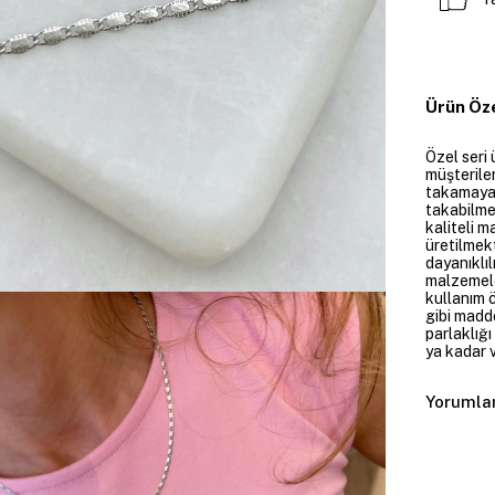
Ürün Öze
Özel seri 
müşteriler
takamayan
takabilme
kaliteli m
üretilmekt
dayanıklıl
malzemele
kullanım 
gibi madd
parlaklığ
ya kadar v
Yorumla