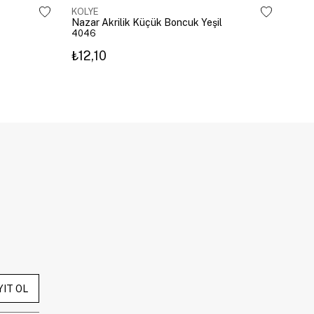
KOLYE
KOL
Nazar Akrilik Küçük Boncuk Yeşil
Zirk
4046
450
₺12,10
₺74
YIT OL