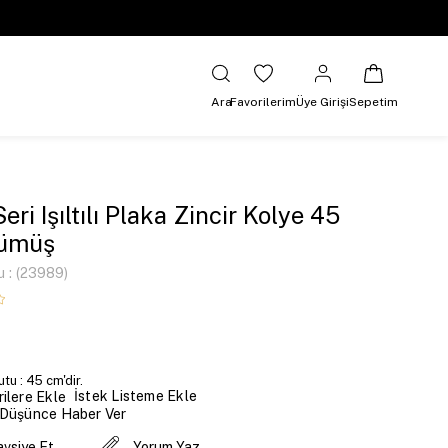
Ara
Favorilerim
Üye Girişi
Sepetim
eri Işıltılı Plaka Zincir Kolye 45
ümüş
u
(23989)
tu : 45 cm'dir.
İstek Listeme Ekle
ilere Ekle
 Düşünce Haber Ver
avsiye Et
Yorum Yaz