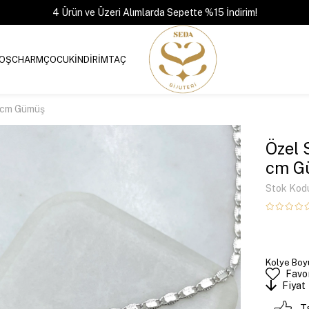
4 Ürün ve Üzeri Alımlarda Sepette %15 İndirim!
OŞ
CHARM
ÇOCUK
İNDİRİM
TAÇ
45 cm Gümüş
Özel S
cm G
Stok Kod
Kolye Boyu
Favor
Fiyat
T