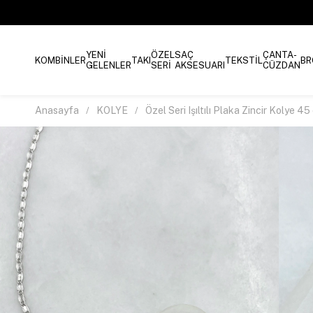
YENİ
ÖZEL
SAÇ
ÇANTA-
KOMBİNLER
TAKI
TEKSTİL
BR
GELENLER
SERİ
AKSESUARI
CÜZDAN
Anasayfa
KOLYE
Özel Seri Işıltılı Plaka Zincir Kolye 